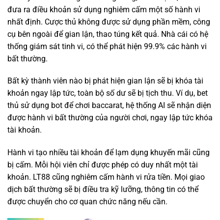
đưa ra điều khoản sử dụng nghiêm cấm một số hành vi
nhất định. Cược thủ không được sử dụng phần mềm, công
cụ bên ngoài để gian lận, thao túng kết quả. Nhà cái có hệ
thống giám sát tinh vi, có thể phát hiện 99.9% các hành vi
bất thường.
Bất kỳ thành viên nào bị phát hiện gian lận sẽ bị khóa tài
khoản ngay lập tức, toàn bộ số dư sẽ bị tịch thu. Ví dụ, bet
thủ sử dụng bot để chơi baccarat, hệ thống AI sẽ nhận diện
được hành vi bất thường của người chơi, ngay lập tức khóa
tài khoản.
Hành vi tạo nhiều tài khoản để lạm dụng khuyến mãi cũng
bị cấm. Mỗi hội viên chỉ được phép có duy nhất một tài
khoản. LT88 cũng nghiêm cấm hành vi rửa tiền. Mọi giao
dịch bất thường sẽ bị điều tra kỹ lưỡng, thông tin có thể
được chuyển cho cơ quan chức năng nếu cần.