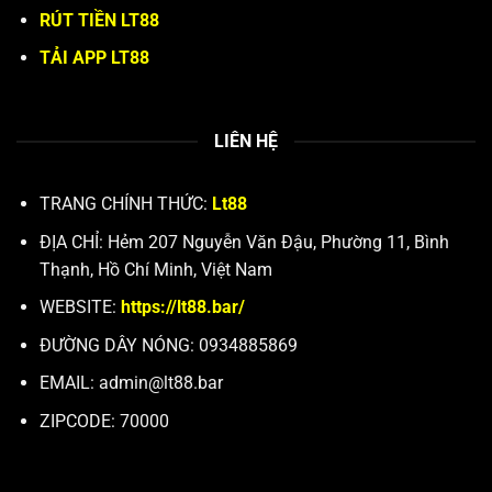
RÚT TIỀN LT88
TẢI APP LT88
LIÊN HỆ
TRANG CHÍNH THỨC:
Lt88
ĐỊA CHỈ:
Hẻm 207 Nguyễn Văn Đậu, Phường 11, Bình
Thạnh, Hồ Chí Minh, Việt Nam
WEBSITE:
https://lt88.bar/
ĐƯỜNG DÂY NÓNG:
0934885869
EMAIL:
admin@lt88.bar
ZIPCODE:
70000