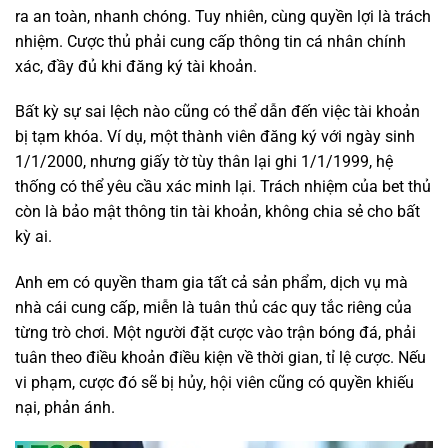
ra an toàn, nhanh chóng. Tuy nhiên, cùng quyền lợi là trách
nhiệm. Cược thủ phải cung cấp thông tin cá nhân chính
xác, đầy đủ khi đăng ký tài khoản.
Bất kỳ sự sai lệch nào cũng có thể dẫn đến việc tài khoản
bị tạm khóa. Ví dụ, một thành viên đăng ký với ngày sinh
1/1/2000, nhưng giấy tờ tùy thân lại ghi 1/1/1999, hệ
thống có thể yêu cầu xác minh lại. Trách nhiệm của bet thủ
còn là bảo mật thông tin tài khoản, không chia sẻ cho bất
kỳ ai.
Anh em có quyền tham gia tất cả sản phẩm, dịch vụ mà
nhà cái cung cấp, miễn là tuân thủ các quy tắc riêng của
từng trò chơi. Một người đặt cược vào trận bóng đá, phải
tuân theo điều khoản điều kiện về thời gian, tỉ lệ cược. Nếu
vi phạm, cược đó sẽ bị hủy, hội viên cũng có quyền khiếu
nại, phản ánh.