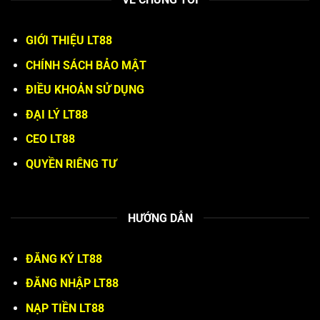
GIỚI THIỆU LT88
CHÍNH SÁCH BẢO MẬT
ĐIỀU KHOẢN SỬ DỤNG
ĐẠI LÝ LT88
CEO LT88
QUYỀN RIÊNG TƯ
HƯỚNG DẪN
ĐĂNG KÝ LT88
ĐĂNG NHẬP LT88
NẠP TIỀN LT88