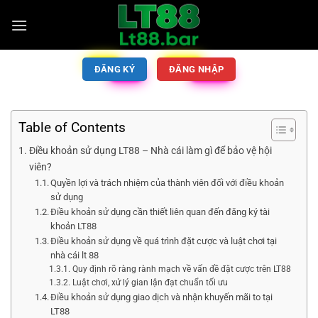
ĐĂNG KÝ
ĐĂNG NHẬP
Table of Contents
Điều khoản sử dụng LT88 – Nhà cái làm gì để bảo vệ hội
viên?
Quyền lợi và trách nhiệm của thành viên đối với điều khoản
sử dụng
Điều khoản sử dụng cần thiết liên quan đến đăng ký tài
khoản LT88
Điều khoản sử dụng về quá trình đặt cược và luật chơi tại
nhà cái lt 88
Quy định rõ ràng rành mạch về vấn đề đặt cược trên LT88
Luật chơi, xử lý gian lận đạt chuẩn tối ưu
Điều khoản sử dụng giao dịch và nhận khuyến mãi to tại
LT88