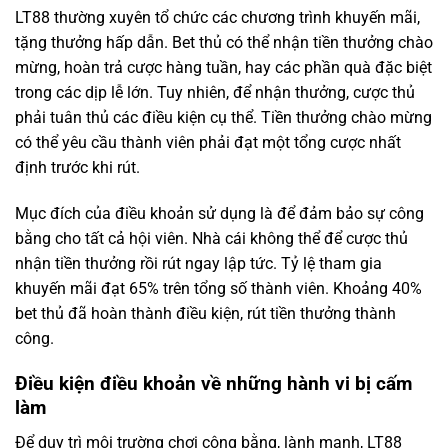
LT88 thường xuyên tổ chức các chương trình khuyến mãi,
tặng thưởng hấp dẫn. Bet thủ có thể nhận tiền thưởng chào
mừng, hoàn trả cược hàng tuần, hay các phần quà đặc biệt
trong các dịp lễ lớn. Tuy nhiên, để nhận thưởng, cược thủ
phải tuân thủ các điều kiện cụ thể. Tiền thưởng chào mừng
có thể yêu cầu thành viên phải đạt một tổng cược nhất
định trước khi rút.
Mục đích của điều khoản sử dụng là để đảm bảo sự công
bằng cho tất cả hội viên. Nhà cái không thể để cược thủ
nhận tiền thưởng rồi rút ngay lập tức. Tỷ lệ tham gia
khuyến mãi đạt 65% trên tổng số thành viên. Khoảng 40%
bet thủ đã hoàn thành điều kiện, rút tiền thưởng thành
công.
Điều kiện điều khoản về những hành vi bị cấm
làm
Để duy trì môi trường chơi công bằng, lành mạnh, LT88