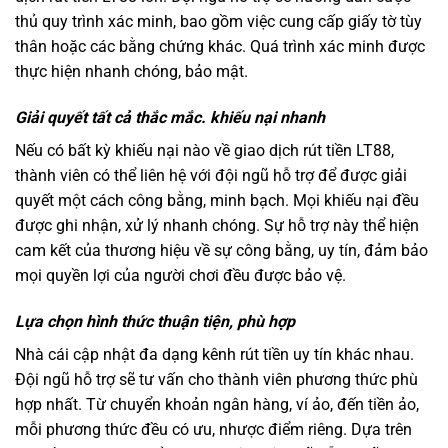
thủ quy trình xác minh, bao gồm việc cung cấp giấy tờ tùy
thân hoặc các bằng chứng khác. Quá trình xác minh được
thực hiện nhanh chóng, bảo mật.
Giải quyết tất cả thắc mắc. khiếu nại nhanh
Nếu có bất kỳ khiếu nại nào về giao dịch rút tiền LT88,
thành viên có thể liên hệ với đội ngũ hỗ trợ để được giải
quyết một cách công bằng, minh bạch. Mọi khiếu nại đều
được ghi nhận, xử lý nhanh chóng. Sự hỗ trợ này thể hiện
cam kết của thương hiệu về sự công bằng, uy tín, đảm bảo
mọi quyền lợi của người chơi đều được bảo vệ.
Lựa chọn hình thức thuận tiện, phù hợp
Nhà cái cập nhật đa dạng kênh rút tiền uy tín khác nhau.
Đội ngũ hỗ trợ sẽ tư vấn cho thành viên phương thức phù
hợp nhất. Từ chuyển khoản ngân hàng, ví ảo, đến tiền ảo,
mỗi phương thức đều có ưu, nhược điểm riêng. Dựa trên