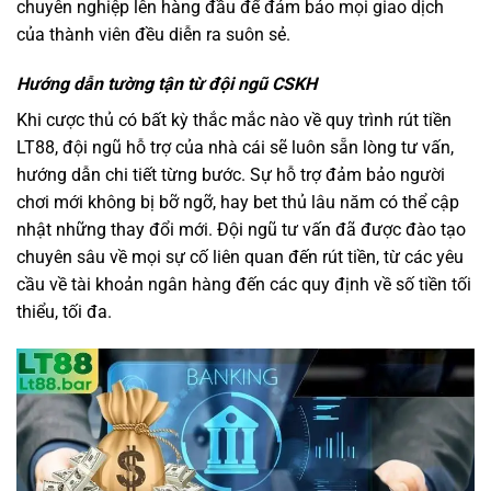
chuyên nghiệp lên hàng đầu để đảm bảo mọi giao dịch
của thành viên đều diễn ra suôn sẻ.
Hướng dẫn tường tận từ đội ngũ CSKH
Khi cược thủ có bất kỳ thắc mắc nào về quy trình rút tiền
LT88, đội ngũ hỗ trợ của nhà cái sẽ luôn sẵn lòng tư vấn,
hướng dẫn chi tiết từng bước. Sự hỗ trợ đảm bảo người
chơi mới không bị bỡ ngỡ, hay bet thủ lâu năm có thể cập
nhật những thay đổi mới. Đội ngũ tư vấn đã được đào tạo
chuyên sâu về mọi sự cố liên quan đến rút tiền, từ các yêu
cầu về tài khoản ngân hàng đến các quy định về số tiền tối
thiểu, tối đa.