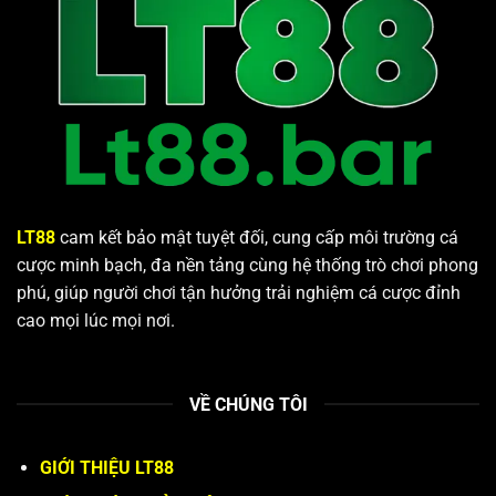
LT88
cam kết bảo mật tuyệt đối, cung cấp môi trường cá
cược minh bạch, đa nền tảng cùng hệ thống trò chơi phong
phú, giúp người chơi tận hưởng trải nghiệm cá cược đỉnh
cao mọi lúc mọi nơi.
VỀ CHÚNG TÔI
GIỚI THIỆU LT88