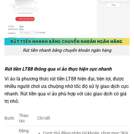
Rút tiền nhanh bằng chuyển khoản ngân hàng
Rút tiền LT88 thông qua ví ảo thực hiện cực nhanh
Ví ảo là phương thức rút tiền LT88 hiện đại, tiện lợi, được
nhiều người chơi ưa chuộng nhờ tốc độ xử lý giao dịch cực
nhanh. Rút tiền qua ví ảo phù hợp với các giao dịch có giá
trị nhỏ.
Thao
Bước
Chi tiết
tác
Đăng
Cược thủ đăng nhập tài khoản, chọn mục “Rút