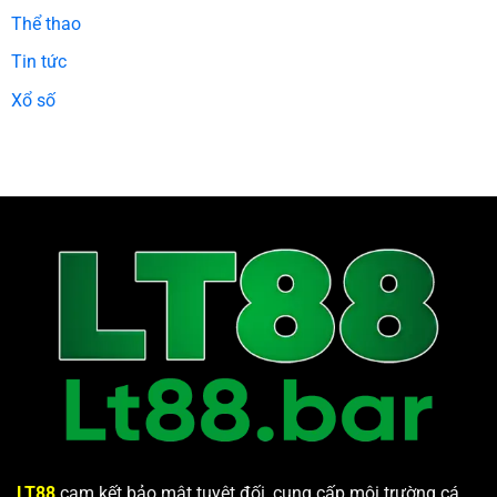
quyền mang đến cơ hội trúng lớn cho mọi thành viên.
Thể thao
Jackpot không chỉ có một mức thưởng duy nhất mà được
chia thành nhiều cấp độ khác nhau, bao gồm Mini, Minor,
Tin tức
Major và Grand Jackpot.
Xổ số
Cấp độ
Giá trị trung bình
Tần suất hũ nổ
Jackpot
Từ 100.000 đến 500.000
Nổ 20 – 30 lần mỗi
Mini Jackpot
đồng
ngày
Nổ 5 – 10 lần mỗi
Minor
Từ 1 đến 5 triệu đồng
ngày
Jackpot
Major
Từ 10 đến 50 triệu đồng
Nổ 2 – 3 lần mỗi ngày
Jackpot
Nổ 1 – 2 lần mỗi
Grand
Từ 1 đến 10 tỷ đồng
tháng
Jackpot
LT88
cam kết bảo mật tuyệt đối, cung cấp môi trường cá