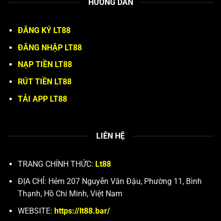
HƯỚNG DẪN
từng chi tiết, từ cốt truyện hấp dẫn đến âm thanh, hình ảnh
chất lượng cao. Người chơi có thể khám phá cuộc phiêu
lưu săn kho báu, khám phá thế giới thần thoại Hy Lạp, hay
ĐĂNG KÝ LT88
dạo chơi ở những vùng đất phương Đông huyền bí. Sự đa
ĐĂNG NHẬP LT88
dạng về chủ đề giúp thành viên không bao giờ cảm thấy
NẠP TIỀN LT88
nhàm chán, luôn có điều mới mẻ để trải nghiệm.
RÚT TIỀN LT88
Tiền thưởng nhanh chóng cộng tự động vô túi
TẢI APP LT88
Một trong những ưu điểm lớn nhất của nổ hũ LT88 là tốc
độ thanh toán tiền thưởng. Ngay khi săn hũ, hệ thống sẽ tự
động cập nhật số tiền thắng về tài khoản của người chơi.
LIÊN HỆ
Quy trình rút tiền được tối ưu hóa, đảm bảo giao dịch diễn
ra nhanh chóng, an toàn. Với hệ thống tự động, cược thủ
TRANG CHÍNH THỨC:
Lt88
chỉ cần đặt lệnh rút tiền, tiền sẽ được chuyển vào tài khoản
ngân hàng trong vòng 5 – 15 phút.
ĐỊA CHỈ:
Hẻm 207 Nguyễn Văn Đậu, Phường 11, Bình
Thạnh, Hồ Chí Minh, Việt Nam
Nhà cái hiện hỗ trợ liên kết với hơn 20 ngân hàng lớn nhỏ
WEBSITE:
https://lt88.bar/
tại Việt Nam, bao gồm Vietcombank, Techcombank, ACB,