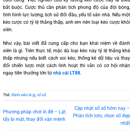
bắt buộc. Cược thủ cần phân tích phong độ của đội bóng,
tình hình lực lượng, lịch sử đối đầu, yếu tố sân nhà. Nếu một
kèo cược có tỷ lệ thắng thấp, anh em nên loại kèo cược khỏi
xiên.
Như vậy, bài viết đã cung cấp cho bạn khái niệm về đánh
xiên là gì. Trên thực tế, mặc dù loại kèo này tỷ lệ thắng khá
thấp nhưng nếu biết cách soi kèo, thống kê dữ liệu và thay
đổi chiến lược một cách linh hoạt thì vẫn có cơ hội nhận
ngay tiền thưởng lớn từ
nhà cái LT88
.
Thẻ:
đánh xiên là gi
,
xổ số
Cập nhật xổ số hôm nay –
Phương pháp chơi lô đề – Lật
Phân tích loto, chọn số đẹp
tẩy bí mật, thay đổi vận mệnh
nhất