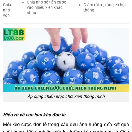
Chia nhỏ số tiền cược
Chia
Giảm rủi ro, tăng cơ hội
vào nhiều xiên khác
nhỏ
thắng.
nhau.
vốn
Áp dụng chiến lược chơi xiên thông minh
Hiểu rõ về các loại kèo đơn lẻ
Mỗi kèo cược đơn lẻ trong xâu đều ảnh hưởng đến kết quả
cuối cùng. Việc nghiên cứu kỹ lưỡng kèo cược này là điều