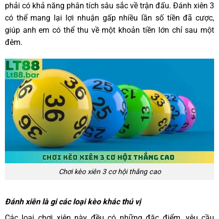
phải có khả năng phân tích sâu sắc về trận đấu. Đánh xiên 3
có thể mang lại lợi nhuận gấp nhiều lần số tiền đã cược,
giúp anh em có thể thu về một khoản tiền lớn chỉ sau một
đêm.
Chơi kèo xiên 3 cơ hội thắng cao
Đánh xiên là gi các loại kèo khác thú vị
Các loại chơi xiên này đều có những đặc điểm, yêu cầu