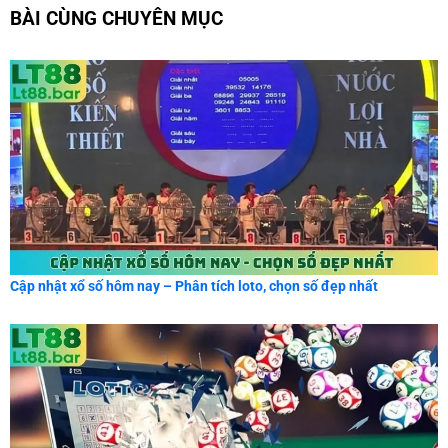
BÀI CÙNG CHUYÊN MỤC
Cập nhật xổ số hôm nay – Phân tích loto, chọn số đẹp nhất