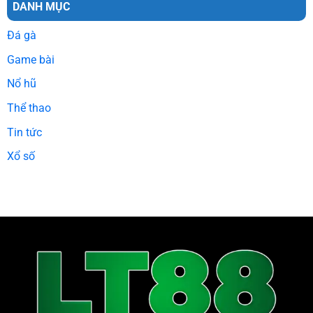
DANH MỤC
Đá gà
Game bài
Nổ hũ
Thể thao
Tin tức
Xổ số