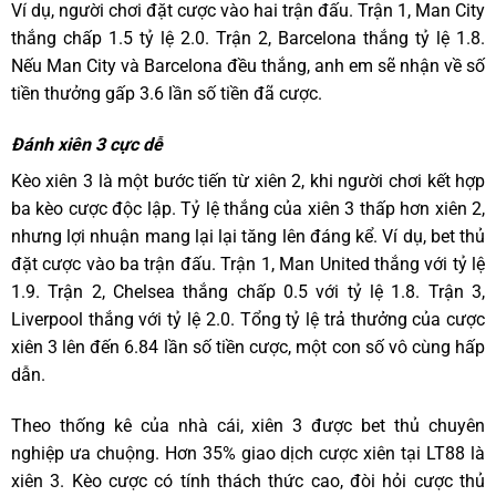
Ví dụ, người chơi đặt cược vào hai trận đấu. Trận 1, Man City
thắng chấp 1.5 tỷ lệ 2.0. Trận 2, Barcelona thắng tỷ lệ 1.8.
Nếu Man City và Barcelona đều thắng, anh em sẽ nhận về số
tiền thưởng gấp 3.6 lần số tiền đã cược.
Đánh xiên 3 cực dễ
Kèo xiên 3 là một bước tiến từ xiên 2, khi người chơi kết hợp
ba kèo cược độc lập. Tỷ lệ thắng của xiên 3 thấp hơn xiên 2,
nhưng lợi nhuận mang lại lại tăng lên đáng kể. Ví dụ, bet thủ
đặt cược vào ba trận đấu. Trận 1, Man United thắng với tỷ lệ
1.9. Trận 2, Chelsea thắng chấp 0.5 với tỷ lệ 1.8. Trận 3,
Liverpool thắng với tỷ lệ 2.0. Tổng tỷ lệ trả thưởng của cược
xiên 3 lên đến 6.84 lần số tiền cược, một con số vô cùng hấp
dẫn.
Theo thống kê của nhà cái, xiên 3 được bet thủ chuyên
nghiệp ưa chuộng. Hơn 35% giao dịch cược xiên tại LT88 là
xiên 3. Kèo cược có tính thách thức cao, đòi hỏi cược thủ