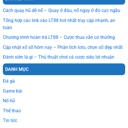
Cách quay hũ dễ nổ – Quay ở đâu, nổ ngay ở đó cực ngầu
Tổng hợp các link vào LT88 hot nhất truy cập nhanh, an
toàn
Chương trình hoàn trả LT88 – Cược thua vẫn có thưởng
Cập nhật xổ số hôm nay – Phân tích loto, chọn số đẹp nhất
Đánh xiên là gì – Thủ thuật chơi cá cược siêu lợi nhuận
DANH MỤC
Đá gà
Game bài
Nổ hũ
Thể thao
Tin tức