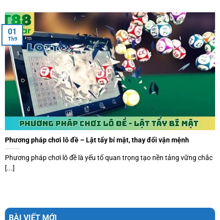
01
Th9
Phương pháp chơi lô đề – Lật tẩy bí mật, thay đổi vận mệnh
Phương pháp chơi lô đề là yếu tố quan trọng tạo nền tảng vững chắc
[...]
BÀI VIẾT MỚI