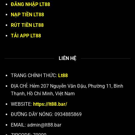
ĐĂNG NHẬP LT88
NẠP TIỀN LT88
RÚT TIỀN LT88
TẢI APP LT88
LIÊN HỆ
TRANG CHÍNH THỨC:
Lt88
ĐỊA CHỈ:
Hẻm 207 Nguyễn Văn Đậu, Phường 11, Bình
Thạnh, Hồ Chí Minh, Việt Nam
WEBSITE:
https://lt88.bar/
ĐƯỜNG DÂY NÓNG:
0934885869
EMAIL:
admin@lt88.bar