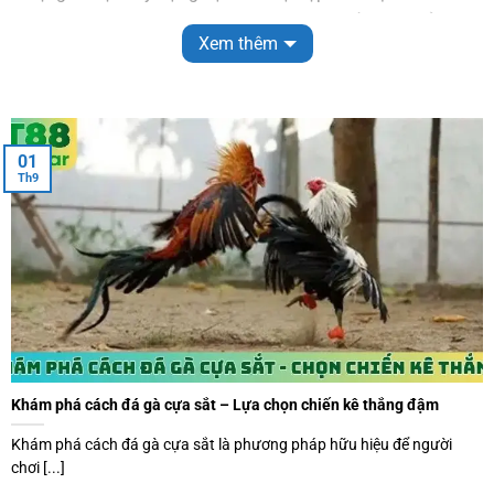
trường gà lớn tại Philippines, Campuchia. Điều này đảm
Xem thêm
bảo mỗi trận đấu đều diễn ra chuyên nghiệp, theo tiêu
chuẩn quốc tế. Mọi chuyển động của chiến kê, mỗi cú ra
đòn đều được truyền trực tiếp, với chất lượng hình ảnh sắc
nét, âm thanh sống động.
01
Mỗi ngày, có hàng trăm trận đấu được phát sóng, từ gà
Th9
cựa dao, gà cựa sắt cho đến gà tre. Sự đa dạng loại hình
giúp cược thủ có nhiều lựa chọn, phù hợp với sở thích cá
nhân. Các chiến kê tham gia đều được tuyển chọn kỹ
lưỡng, đảm bảo thể lực sung mãn, kỹ thuật điêu luyện.
Từng pha bay, cú đá đều thể hiện sự dũng mãnh, khiến
người xem không khỏi trầm trồ.
Cá cược đá gà tại LT88 diễn ra đơn giản. Thành viên chỉ
Khám phá cách đá gà cựa sắt – Lựa chọn chiến kê thắng đậm
cần lựa chọn một trong ba cửa: Meron (gà của nhà cái),
Khám phá cách đá gà cựa sắt là phương pháp hữu hiệu để người
Wala (gà của người chơi), hoặc BDD (hòa). Sau khi đặt
chơi [...]
cược, việc còn lại là theo dõi trận đấu và chờ đợi kết quả.