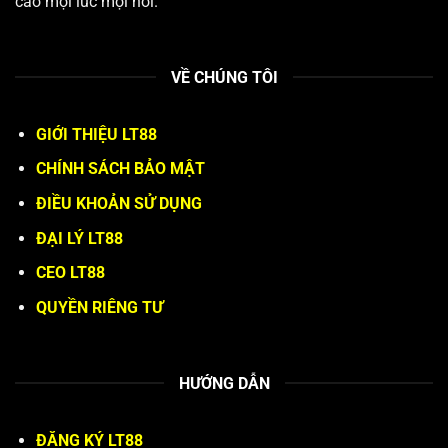
cao mọi lúc mọi nơi.
Đá gà đòn
VỀ CHÚNG TÔI
Nghệ thuật của gà đòn nằm ở những đòn đánh hiểm hóc,
sự chịu đựng và lối di chuyển linh hoạt của gà. Mỗi con gà
đòn đều có thế mạnh riêng. Có con đá móc, con đá vai,
GIỚI THIỆU LT88
con đá gối, tất cả tạo nên sự đa dạng, hấp dẫn cho mỗi
CHÍNH SÁCH BẢO MẬT
trận đấu.
ĐIỀU KHOẢN SỬ DỤNG
Theo dõi chiến kê lựa chọn gà đá thắng lớn cực
ĐẠI LÝ LT88
nhanh
CEO LT88
Để chiến thắng trong các trận đá gà, việc hiểu rõ chiến kê,
QUYỀN RIÊNG TƯ
áp dụng chiến thuật phù hợp là điều không thể thiếu.
Chúng tôi cung cấp đầy đủ thông tin về mỗi con gà, giúp
người chơi có cơ sở để đưa ra quyết định.
HƯỚNG DẪN
Xem thêm:
xóc đĩa 88
,
xóc đĩa online
ĐĂNG KÝ LT88