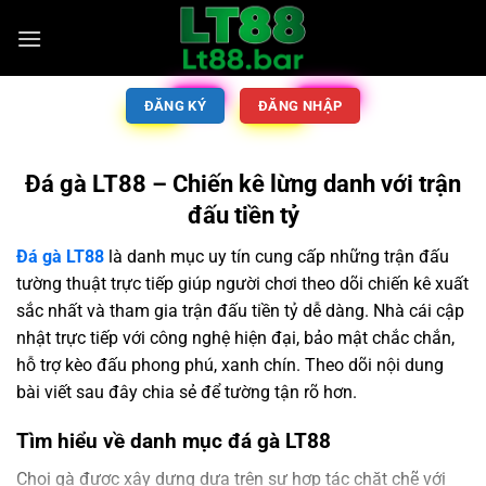
ĐĂNG KÝ
ĐĂNG NHẬP
Đá gà LT88 – Chiến kê lừng danh với trận
đấu tiền tỷ
Đá gà LT88
là danh mục uy tín cung cấp những trận đấu
tường thuật trực tiếp giúp người chơi theo dõi chiến kê xuất
sắc nhất và tham gia trận đấu tiền tỷ dễ dàng. Nhà cái cập
nhật trực tiếp với công nghệ hiện đại, bảo mật chắc chắn,
hỗ trợ kèo đấu phong phú, xanh chín. Theo dõi nội dung
bài viết sau đây chia sẻ để tường tận rõ hơn.
Tìm hiểu về danh mục đá gà LT88
Chọi gà được xây dựng dựa trên sự hợp tác chặt chẽ với