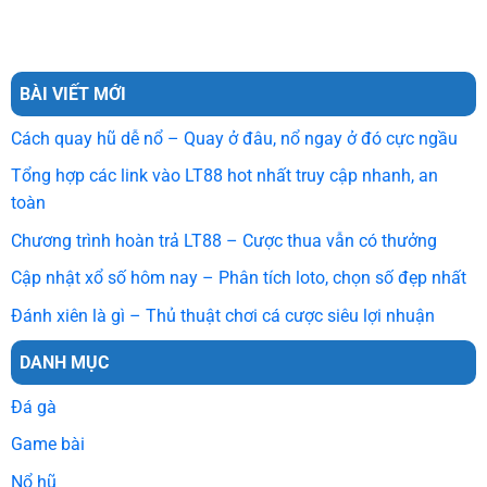
BÀI VIẾT MỚI
Cách quay hũ dễ nổ – Quay ở đâu, nổ ngay ở đó cực ngầu
Tổng hợp các link vào LT88 hot nhất truy cập nhanh, an
toàn
Chương trình hoàn trả LT88 – Cược thua vẫn có thưởng
Cập nhật xổ số hôm nay – Phân tích loto, chọn số đẹp nhất
Đánh xiên là gì – Thủ thuật chơi cá cược siêu lợi nhuận
DANH MỤC
Đá gà
Game bài
Nổ hũ