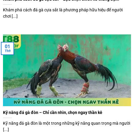
Khám phá cách đá gà cựa sắt là phương pháp hữu hiệu để người
chơi [...]
01
Th9
Kỹ năng đá gà đòn – Chỉ cần nhìn, chọn ngay thần kê
Kỹ năng đá gà đòn là một trong những kỹ năng quan trọng mà người
[...]