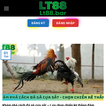
ĐĂNG KÝ
ĐĂNG NHẬP
01
Th9
Khám phá cách đá gà cựa sắt – Lựa chọn chiến kê thắng đậm