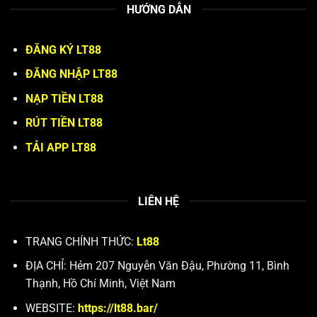
HƯỚNG DẪN
ĐĂNG KÝ LT88
ĐĂNG NHẬP LT88
NẠP TIỀN LT88
RÚT TIỀN LT88
TẢI APP LT88
LIÊN HỆ
TRANG CHÍNH THỨC:
Lt88
ĐỊA CHỈ:
Hẻm 207 Nguyễn Văn Đậu, Phường 11, Bình
Thạnh, Hồ Chí Minh, Việt Nam
WEBSITE:
https://lt88.bar/