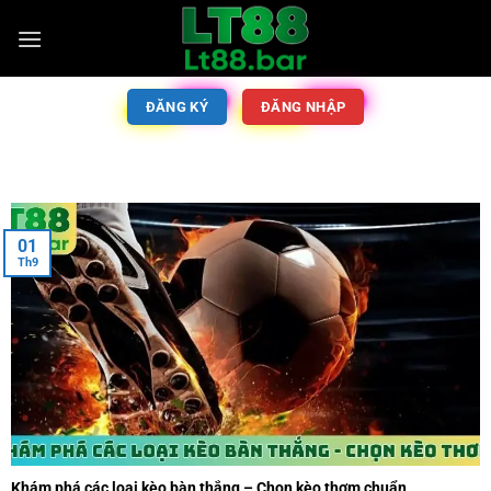
ĐĂNG KÝ
ĐĂNG NHẬP
01
Th9
Khám phá các loại kèo bàn thắng – Chọn kèo thơm chuẩn