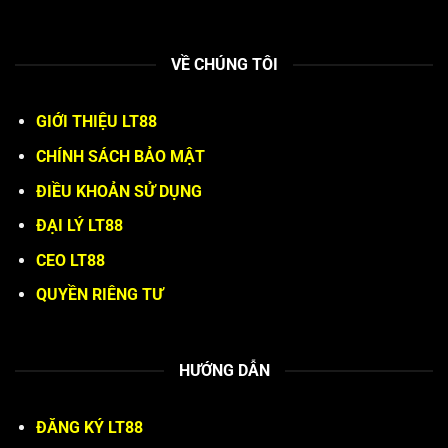
VỀ CHÚNG TÔI
GIỚI THIỆU LT88
CHÍNH SÁCH BẢO MẬT
ĐIỀU KHOẢN SỬ DỤNG
ĐẠI LÝ LT88
CEO LT88
QUYỀN RIÊNG TƯ
HƯỚNG DẪN
ĐĂNG KÝ LT88