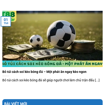
01
Th9
Bỏ túi cách soi kèo bóng đá – Một phát ăn ngay kèo ngon
Bỏ túi cách soi kèo bóng đá sẽ giúp người chơi làm chủ trận đấu [...]
BÀI VIẾT MỚI