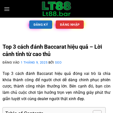
ĐĂNG KÝ
ĐĂNG NHẬP
Top 3 cách đánh Baccarat hiệu quả – Lời
cảnh tỉnh từ cao thủ
ĐĂNG VÀO
1 THÁNG 9, 2025
BỞI
SEO
Top 3 cách đánh Baccarat hiệu quả đóng vai trò là chìa
khóa thành công để người chơi dễ dàng chinh phục phiên
cược, thành công nhận thưởng lớn. Bên cạnh đó, bạn còn
làm chủ cuộc chơi tận hưởng trọn vẹn những giây phút thư
giãn tuyệt vời cùng dealer người thật xinh đẹp.