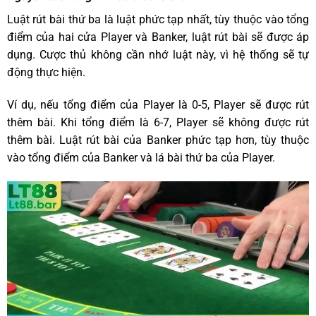
Luật rút bài thứ ba là luật phức tạp nhất, tùy thuộc vào tổng
điểm của hai cửa Player và Banker, luật rút bài sẽ được áp
dụng. Cược thủ không cần nhớ luật này, vì hệ thống sẽ tự
động thực hiện.
Ví dụ, nếu tổng điểm của Player là 0-5, Player sẽ được rút
thêm bài. Khi tổng điểm là 6-7, Player sẽ không được rút
thêm bài. Luật rút bài của Banker phức tạp hơn, tùy thuộc
vào tổng điểm của Banker và lá bài thứ ba của Player.