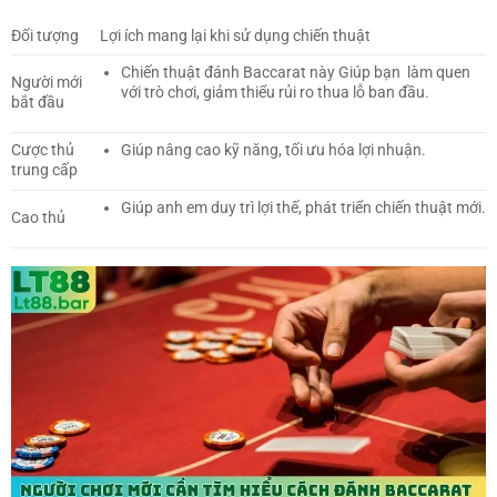
Đối tượng
Lợi ích mang lại khi sử dụng chiến thuật
Chiến thuật đánh Baccarat này Giúp bạn làm quen
Người mới
với trò chơi, giảm thiểu rủi ro thua lỗ ban đầu.
bắt đầu
Cược thủ
Giúp nâng cao kỹ năng, tối ưu hóa lợi nhuận.
trung cấp
Giúp anh em duy trì lợi thế, phát triển chiến thuật mới.
Cao thủ