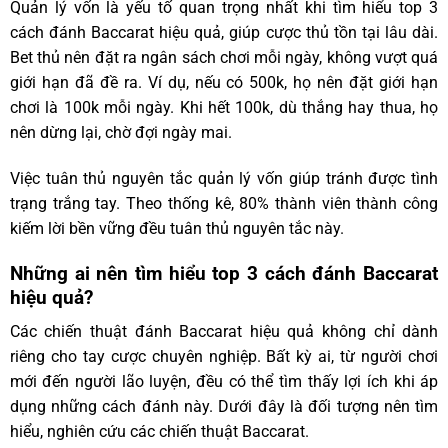
Quản lý vốn là yếu tố quan trọng nhất khi tìm hiểu top 3
cách đánh Baccarat hiệu quả, giúp cược thủ tồn tại lâu dài.
Bet thủ nên đặt ra ngân sách chơi mỗi ngày, không vượt quá
giới hạn đã đề ra. Ví dụ, nếu có 500k, họ nên đặt giới hạn
chơi là 100k mỗi ngày. Khi hết 100k, dù thắng hay thua, họ
nên dừng lại, chờ đợi ngày mai.
Việc tuân thủ nguyên tắc quản lý vốn giúp tránh được tình
trạng trắng tay. Theo thống kê, 80% thành viên thành công
kiếm lời bền vững đều tuân thủ nguyên tắc này.
Những ai nên tìm hiểu top 3 cách đánh Baccarat
hiệu quả?
Các chiến thuật đánh Baccarat hiệu quả không chỉ dành
riêng cho tay cược chuyên nghiệp. Bất kỳ ai, từ người chơi
mới đến người lão luyện, đều có thể tìm thấy lợi ích khi áp
dụng những cách đánh này. Dưới đây là đối tượng nên tìm
hiểu, nghiên cứu các chiến thuật Baccarat.