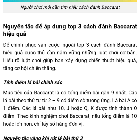
Người chơi mới cần tìm hiểu cách đánh Baccarat
Nguyên tắc để áp dụng top 3 cách đánh Baccarat
hiệu quả
Để chinh phục ván cược, ngoài top 3 cách đánh Baccarat
hiệu quả cược thủ cần nắm vững những luật chơi cơ bản.
Hiểu rõ luật chơi giúp bạn xây dựng chiến thuật hiệu quả,
tăng cơ hội chiến thắng.
Tính điểm lá bài chính xác
Mục tiêu của Baccarat là có tổng điểm bài gần 9 nhất. Các
lá bài theo thứ tự từ 2 – 9 có điểm số tương ứng. Lá bài A có
1 điểm. Các lá bài như 10, J hoặc Q, K được tính thành 0
điểm. Theo kinh nghiệm chơi Baccarat, nếu tổng điểm là 10
hoặc lớn hơn, chỉ lấy số hàng đơn vị.
Nguyên tắc vàng khi rút lá bài thứ 3