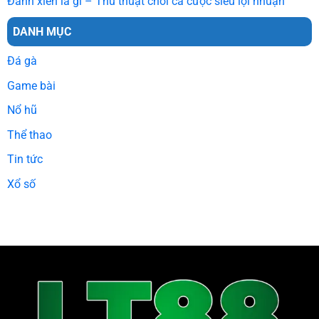
Đánh xiên là gì – Thủ thuật chơi cá cược siêu lợi nhuận
DANH MỤC
Đá gà
Game bài
Nổ hũ
Thể thao
Tin tức
Xổ số