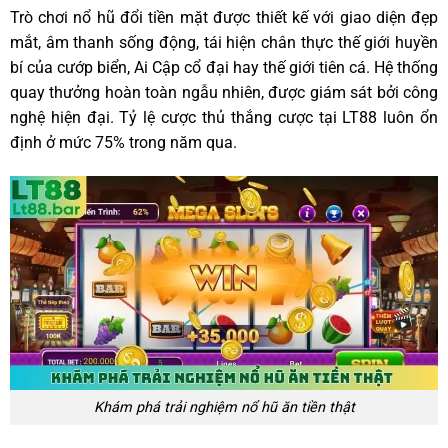
Trò chơi nổ hũ đổi tiền mặt được thiết kế với giao diện đẹp
mắt, âm thanh sống động, tái hiện chân thực thế giới huyền
bí của cướp biển, Ai Cập cổ đại hay thế giới tiên cá. Hệ thống
quay thưởng hoàn toàn ngẫu nhiên, được giám sát bởi công
nghệ hiện đại. Tỷ lệ cược thủ thắng cược tại LT88 luôn ổn
định ở mức 75% trong năm qua.
Khám phá trải nghiệm nổ hũ ăn tiền thật