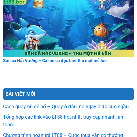
Săn cá Hải Vương – Cá lớn cá đặc biệt thu một mẻ lớn
BÀI VIẾT MỚI
Cách quay hũ dễ nổ – Quay ở đâu, nổ ngay ở đó cực ngầu
Tổng hợp các link vào LT88 hot nhất truy cập nhanh, an
toàn
Chương trình hoàn trả LT88 – Cược thua vẫn có thưởng