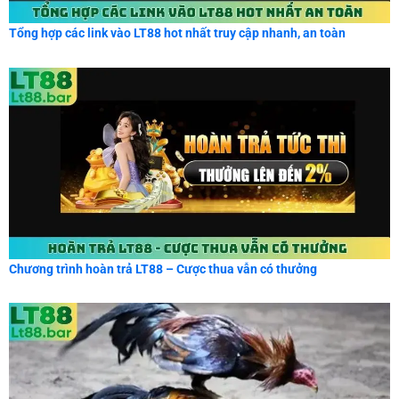
Tổng hợp các link vào LT88 hot nhất truy cập nhanh, an toàn
Chương trình hoàn trả LT88 – Cược thua vẫn có thưởng