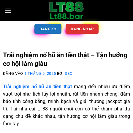
ĐĂNG KÝ
ĐĂNG NHẬP
Trải nghiệm nổ hũ ăn tiền thật – Tận hưởng
cơ hội làm giàu
ĐĂNG VÀO
1 THÁNG 9, 2025
BỞI
SEO
Trải nghiệm nổ hũ ăn tiền thật
mang đến nhiều ưu điểm
vượt trội như tích lũy lợi nhuận, rút tiền nhanh chóng, đảm
bảo tính công bằng, minh bạch và giải thưởng jackpot giá
trị. Tại nhà cái LT88 người chơi còn có thể khám phá đa
dạng chủ đề khác nhau, tận hưởng cơ hội làm giàu trong
tầm tay.